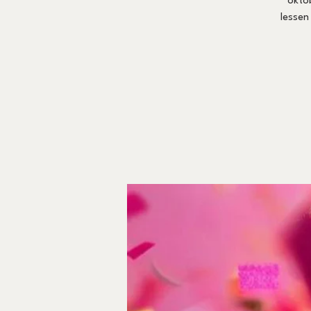
oktob
lessen