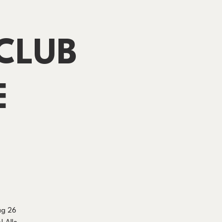
CLUB
E
ag 26