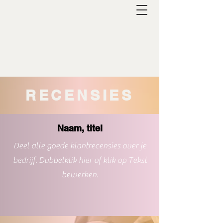
RECENSIES
Naam, titel
Deel alle goede klantrecensies over je
bedrijf. Dubbelklik hier of klik op Tekst
bewerken.