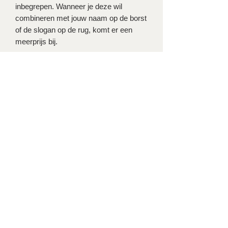
inbegrepen. Wanneer je deze wil
combineren met jouw naam op de borst
of de slogan op de rug, komt er een
meerprijs bij.
Bestelling is binnen de 2-4 weken klaar
en kan afgehaald worden in de club.
Dankjewel op UNSTOPPABLE met
trots te willen dragen!
Nog geen beoordelingen
Deel je mening. Wees de eerste die een
beoordeling achterlaat.
Geef een beoordeling