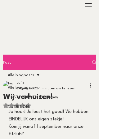
Post
Alle blogposts
Julie
Alle blogposts
24 aug 2022
1 minuten om te lezen
Wij verhuizen!
UNSTOPPABLE’s fit journey
Beoordeeld met NaN uit 5 sterren.
NUTRITION
Ja hoor! Je leest het goed! We hebben 
EINDELIJK ons eigen stekje!
Kom jij vanaf 1 september naar onze 
fitclub?