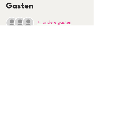
Gasten
+1 andere gasten
Over het evenement
1 uur tips en tricks hoe je je buikspieren kan 
gebruiken, drankje inbegrepen 😍
Sportkleding aangeraden 😊
Deel dit evenement