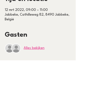
12 mrt 2022, 09:00 – 11:00
Jabbeke, Cathilleweg 82, 8490 Jabbeke,
België
Gasten
Alles bekijken
Tickets
Verkoop geëindigd op
Soort ticket
FREE TICKETS
Prijs